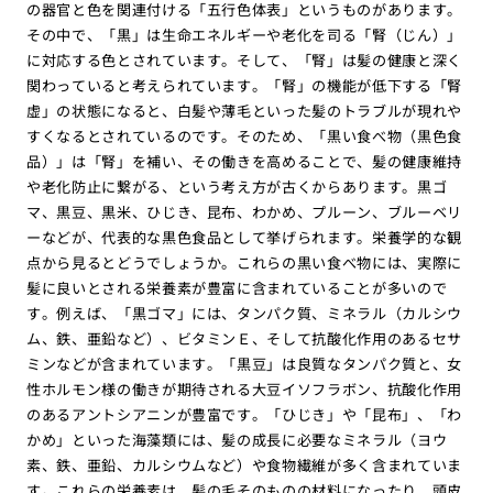
の器官と色を関連付ける「五行色体表」というものがあります。
その中で、「黒」は生命エネルギーや老化を司る「腎（じん）」
に対応する色とされています。そして、「腎」は髪の健康と深く
関わっていると考えられています。「腎」の機能が低下する「腎
虚」の状態になると、白髪や薄毛といった髪のトラブルが現れや
すくなるとされているのです。そのため、「黒い食べ物（黒色食
品）」は「腎」を補い、その働きを高めることで、髪の健康維持
や老化防止に繋がる、という考え方が古くからあります。黒ゴ
マ、黒豆、黒米、ひじき、昆布、わかめ、プルーン、ブルーベリ
ーなどが、代表的な黒色食品として挙げられます。栄養学的な観
点から見るとどうでしょうか。これらの黒い食べ物には、実際に
髪に良いとされる栄養素が豊富に含まれていることが多いので
す。例えば、「黒ゴマ」には、タンパク質、ミネラル（カルシウ
ム、鉄、亜鉛など）、ビタミンＥ、そして抗酸化作用のあるセサ
ミンなどが含まれています。「黒豆」は良質なタンパク質と、女
性ホルモン様の働きが期待される大豆イソフラボン、抗酸化作用
のあるアントシアニンが豊富です。「ひじき」や「昆布」、「わ
かめ」といった海藻類には、髪の成長に必要なミネラル（ヨウ
素、鉄、亜鉛、カルシウムなど）や食物繊維が多く含まれていま
す。これらの栄養素は、髪の毛そのものの材料になったり、頭皮