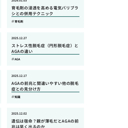
2026.01.03
育毛剤の浸透を高める電気バリブラ
シとの併用テクニック
育毛剤
2025.12.27
ストレス性脱毛症（円形脱毛症）と
AGAの違い
AGA
2025.12.17
AGAの前兆と間違いやすい他の脱毛
症との見分け方
知識
2025.12.02
遺伝は宿命？親が薄毛だとAGAの前
兆は早く出るのか