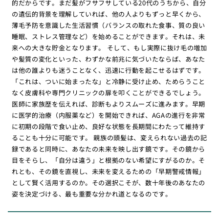
的だからです。まだ髪がフサフサしている20代のうちから、自分
の遺伝的背景を理解していれば、他の人よりもずっと早くから、
薄毛予防を意識した生活習慣（バランスの取れた食事、質の良い
睡眠、ストレス管理など）を始めることができます。それは、未
来への大きな貯金となります。 そして、もし実際に抜け毛の増加
や髪質の変化といった、わずかな前兆に気づいたならば、あなた
は他の誰よりも迷うことなく、迅速に行動を起こせるはずです。
「これは、ついに始まったな」と冷静に受け止め、ためらうこと
なく皮膚科や専門クリニックの扉を叩くことができるでしょう。
医師に家族歴を伝えれば、診断もよりスムーズに進みます。早期
に医学的治療（内服薬など）を開始できれば、AGAの進行を非常
に初期の段階で食い止め、良好な状態を長期間にわたって維持す
ることも十分に可能です。 親族の頭髪は、変えられない過去の記
録であると同時に、あなたの未来を映し出す鏡です。その鏡から
目をそらし、「自分は違う」と根拠のない希望にすがるのか。そ
れとも、その鏡を直視し、未来を変えるための「早期警戒情報」
として賢く活用するのか。その選択こそが、数十年後のあなたの
姿を決定づける、最も重要な分かれ道となるのです。