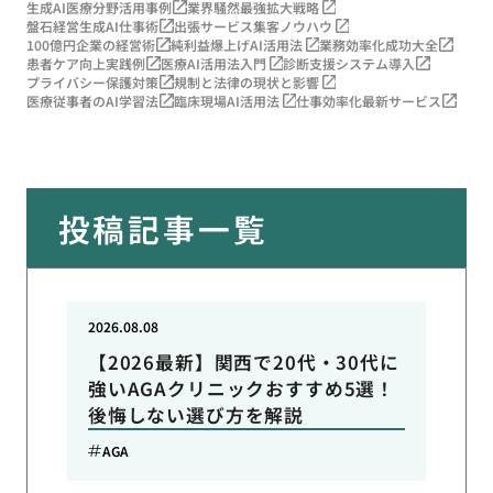
生成AI医療分野活用事例
業界騒然最強拡大戦略
盤石経営生成AI仕事術
出張サービス集客ノウハウ
100億円企業の経営術
純利益爆上げAI活用法
業務効率化成功大全
患者ケア向上実践例
医療AI活用法入門
診断支援システム導入
プライバシー保護対策
規制と法律の現状と影響
医療従事者のAI学習法
臨床現場AI活用法
仕事効率化最新サービス
投稿記事一覧
2026.08.08
【2026最新】関西で20代・30代に
強いAGAクリニックおすすめ5選！
後悔しない選び方を解説
AGA