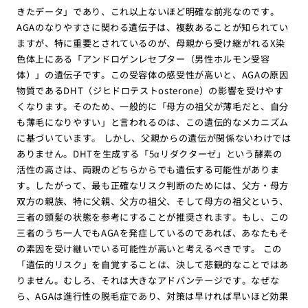
きたデータ」であり、これ以上ないほど明確な前兆なのです。
AGAのなりやすさに関わる遺伝子は、複数あることが知られてい
ますが、特に重要とされているのが、母親から受け継がれるX染
色体上にある「アンドロゲンレセプター（男性ホルモン受容
体）」の遺伝子です。この受容体の感受性が高いと、AGAの原因
物質であるDHT（ジヒドロテストosterone）の影響を受けやす
くなります。そのため、一般的に「母方の祖父が薄毛だと、自分
も薄毛になりやすい」と言われるのは、この遺伝的なメカニズム
に基づいています。 しかし、父親からの遺伝が関係ないわけでは
ありません。DHTを生成する「5αリダクターゼ」という酵素の
活性の高さは、両親のどちらからでも遺伝する可能性がありま
す。したがって、最も正確なリスク判断のためには、父方・母方
双方の親族、特に父親、父方の祖父、そして母方の祖父という、
三者の頭髪の状態を参考にすることが推奨されます。もし、この
三者のうち一人でもAGAを発症しているのであれば、あなたもそ
の素因を受け継いでいる可能性が高いと考えるべきです。 この
「遺伝的リスク」を自覚することは、決して悲観的なことではあ
りません。むしろ、それは大きなアドバンテージです。なぜな
ら、AGAは進行性の脱毛症であり、対策は早ければ早いほど効果