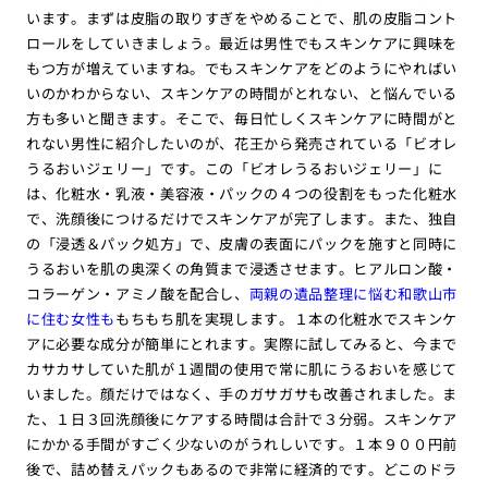
います。まずは皮脂の取りすぎをやめることで、肌の皮脂コント
ロールをしていきましょう。最近は男性でもスキンケアに興味を
もつ方が増えていますね。でもスキンケアをどのようにやればい
いのかわからない、スキンケアの時間がとれない、と悩んでいる
方も多いと聞きます。そこで、毎日忙しくスキンケアに時間がと
れない男性に紹介したいのが、花王から発売されている「ビオレ
うるおいジェリー」です。この「ビオレうるおいジェリー」に
は、化粧水・乳液・美容液・パックの４つの役割をもった化粧水
で、洗顔後につけるだけでスキンケアが完了します。また、独自
の「浸透＆パック処方」で、皮膚の表面にパックを施すと同時に
うるおいを肌の奥深くの角質まで浸透させます。ヒアルロン酸・
コラーゲン・アミノ酸を配合し、
両親の遺品整理に悩む和歌山市
に住む女性も
もちもち肌を実現します。１本の化粧水でスキンケ
アに必要な成分が簡単にとれます。実際に試してみると、今まで
カサカサしていた肌が１週間の使用で常に肌にうるおいを感じて
いました。顔だけではなく、手のガサガサも改善されました。ま
た、１日３回洗顔後にケアする時間は合計で３分弱。スキンケア
にかかる手間がすごく少ないのがうれしいです。１本９００円前
後で、詰め替えパックもあるので非常に経済的です。どこのドラ