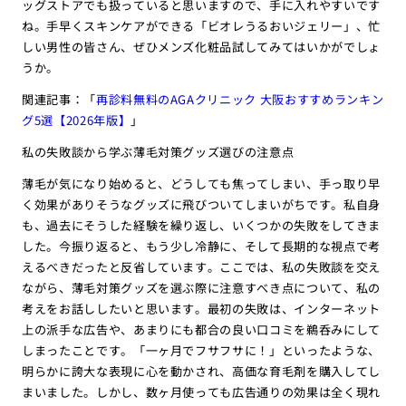
ッグストアでも扱っていると思いますので、手に入れやすいです
ね。手早くスキンケアができる「ビオレうるおいジェリー」、忙
しい男性の皆さん、ぜひメンズ化粧品試してみてはいかがでしょ
うか。
関連記事：「
再診料無料のAGAクリニック 大阪おすすめランキン
グ5選【2026年版】
」
私の失敗談から学ぶ薄毛対策グッズ選びの注意点
薄毛が気になり始めると、どうしても焦ってしまい、手っ取り早
く効果がありそうなグッズに飛びついてしまいがちです。私自身
も、過去にそうした経験を繰り返し、いくつかの失敗をしてきま
した。今振り返ると、もう少し冷静に、そして長期的な視点で考
えるべきだったと反省しています。ここでは、私の失敗談を交え
ながら、薄毛対策グッズを選ぶ際に注意すべき点について、私の
考えをお話ししたいと思います。最初の失敗は、インターネット
上の派手な広告や、あまりにも都合の良い口コミを鵜呑みにして
しまったことです。「一ヶ月でフサフサに！」といったような、
明らかに誇大な表現に心を動かされ、高価な育毛剤を購入してし
まいました。しかし、数ヶ月使っても広告通りの効果は全く現れ