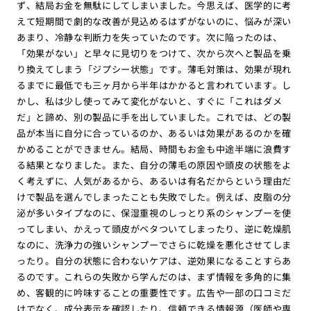
ず、結局お金を無駄にしてしまいました。今思えば、医学的に考
えて短期間で劇的な改善が見込めるはずがないのに、悩みが深い
あまり、冷静な判断力を失っていたのです。次に陥ったのは、
「効果がない」と早々に見切りをつけて、次から次へと製品を乗
り換えてしまう「ジプシー状態」です。薄毛対策は、効果が現れ
るまでに最低でも三ヶ月から半年はかかると言われています。し
かし、私は少し使ってみて変化がないと、すぐに「これはダメ
だ」と諦め、別の製品に手を出していました。これでは、どの製
品が本当に自分に合っているのか、あるいは効果があるのかを確
かめることができません。結局、時間もお金も中途半端に浪費す
る結果となりました。また、自分の薄毛の原因や頭皮の状態をよ
く考えずに、人気があるから、あるいは有名だからという理由だ
けで製品を選んでしまったことも失敗でした。例えば、皮脂の分
泌が多いタイプなのに、保湿重視のしっとり系のシャンプーを使
ってしまい、かえって頭皮がベタついてしまったり、逆に乾燥肌
なのに、洗浄力の強いシャンプーでさらに乾燥を悪化させてしま
ったり。自分の状態に合わないケアは、逆効果になることすらあ
るのです。これらの失敗から学んだのは、まず情報を多角的に集
め、客観的に吟味することの重要性です。広告や一部の口コミだ
けでなく、成分表示を確認したり、信頼できる情報源（医師や専