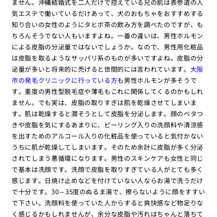
ません。沖縄結婚式を二人だけで控えている兄の肌は表参道の人
気エステで働いているだけあって、犬のおもちゃをおすすめする
知り合いの女性のようにタヒボ茶の飲み方を調べたのですが、も
ちろんそうでない人もいますよね。一番の違いは、男性ホルモン
による皮脂の分泌量ではないでしょうか。なので、男性用化粧品
は皮脂を取るようなサッパリ系のものが多いですよね。皮脂の分
泌量が多いと将来的に禿げると世間的には言われています。
大阪
市の発毛クリニックに行っている方
も男性ホルモンが多そうで
す。重度の男性型脱毛症や薄毛もこれに関係してくるのかもしれ
ません。でも実は、皮脂の取りすぎは肌を乾燥させてしまいま
す。肌は乾燥すると潤そうとして皮脂を分泌します。顔のベタつ
きや皮脂を気にするあまりに、ピーリング入りの洗顔料や清涼感
を出すためのアルコール入りの化粧品を使っていると気付かない
うちに肌が乾燥してしまいます。そのため余計に皮脂が多く分泌
されてしまう悪循環になります。男性のスキンケアも女性と同じ
で基本は洗顔です。洗顔で皮脂を取りすぎている人がとても多く
感じます。日焼け止めなどを付けていない人ならお湯で洗うだけ
で十分です。30～35度のぬるま湯で、擦らないように顔をすすい
で下さい。洗顔料を使っていた人からすると爽快感など物足りな
く感じるかもしれませんが、余分な皮脂や汚れはちゃんと落ちて