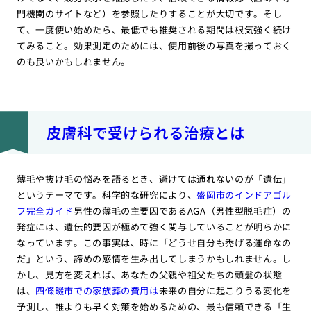
門機関のサイトなど）を参照したりすることが大切です。そし
て、一度使い始めたら、最低でも推奨される期間は根気強く続け
てみること。効果測定のためには、使用前後の写真を撮っておく
のも良いかもしれません。
皮膚科で受けられる治療とは
薄毛や抜け毛の悩みを語るとき、避けては通れないのが「遺伝」
というテーマです。科学的な研究により、
盛岡市のインドアゴル
フ完全ガイド
男性の薄毛の主要因であるAGA（男性型脱毛症）の
発症には、遺伝的要因が極めて強く関与していることが明らかに
なっています。この事実は、時に「どうせ自分も禿げる運命なの
だ」という、諦めの感情を生み出してしまうかもしれません。し
かし、見方を変えれば、あなたの父親や祖父たちの頭髪の状態
は、
四條畷市での家族葬の費用は
未来の自分に起こりうる変化を
予測し、誰よりも早く対策を始めるための、最も信頼できる「生