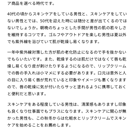
ア商品を選べる時代です。
40代の頃からスキンケアをしている男性と、スキンケアをしてい
ない男性とでは、50代を迎えた時には随分と差が出てくるのでは
ないでしょうか。朝晩のちょっとした手間が男性の肌の若々しさ
を維持するコツです。ゴルフやアウトドアを楽しむ男性は夏以外
でも紫外線を浴びていて肌が乾燥し易くなります。
一年中紫外線対策した方が肌の老化防止になるので手を抜かない
でもらいたいです。また、乾燥するのは肌だけではなくて唇も乾
燥し易くなり皮が剥けたりするようになるので、リップクリーム
での唇の手入れは小マメにする必要があります。口元は意外と人
の目に入り易く唇が荒れていると印象やイメージも悪くなります
ので、唇の乾燥に気が付いたらサッと塗れるように携帯しておく
と便利だと思います。
スキンケアをある程度している男性は、清潔感もありますし印象
も良くなり仕事面でもプラスになります。スキンケアに関心が無
かった男性も、この秋冬からは化粧水とリップクリームでスキン
ケアを始めることをお薦めします。