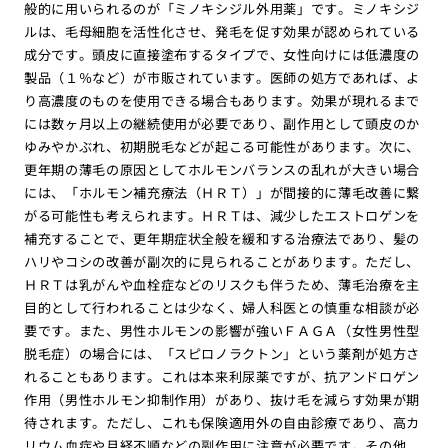
般的に用いられるのが「ミノキシジル外用薬」です。ミノキシジ
ルは、毛母細胞を活性化させ、発毛を促す効果が認められている
成分です。頭皮に直接塗布するタイプで、女性向けには低濃度の
製品（１％など）が市販されています。医師の処方であれば、よ
り高濃度のものを使用できる場合もあります。効果が現れるまで
には数ヶ月以上の継続使用が必要であり、副作用として頭皮のか
ゆみやかぶれ、初期脱毛などが起こる可能性があります。次に、
更年期の薄毛の原因としてホルモンバランスの乱れが大きい場合
には、「ホルモン補充療法（ＨＲＴ）」が間接的に薄毛改善に繋
がる可能性も考えられます。ＨＲＴは、減少したエストロゲンを
補充することで、更年期症状全般を緩和する治療法であり、髪の
ハリやコシの改善が副次的に見られることがあります。ただし、
ＨＲＴは乳がんや血栓症などのリスクも伴うため、薄毛治療を主
目的として行われることは少なく、婦人科医との慎重な相談が必
要です。また、男性ホルモンの影響が強いＦＡＧＡ（女性男性型
脱毛症）の場合には、「スピロノラクトン」という薬剤が処方さ
れることもあります。これは本来利尿薬ですが、抗アンドロゲン
作用（男性ホルモン抑制作用）があり、抜け毛を減らす効果が期
待されます。ただし、これも保険適用外の自由診療であり、高カ
リウム血症や月経不順などの副作用に注意が必要です。その他、