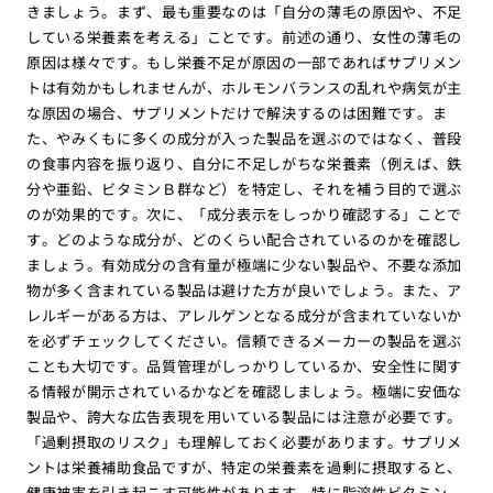
きましょう。まず、最も重要なのは「自分の薄毛の原因や、不足
している栄養素を考える」ことです。前述の通り、女性の薄毛の
原因は様々です。もし栄養不足が原因の一部であればサプリメン
トは有効かもしれませんが、ホルモンバランスの乱れや病気が主
な原因の場合、サプリメントだけで解決するのは困難です。ま
た、やみくもに多くの成分が入った製品を選ぶのではなく、普段
の食事内容を振り返り、自分に不足しがちな栄養素（例えば、鉄
分や亜鉛、ビタミンＢ群など）を特定し、それを補う目的で選ぶ
のが効果的です。次に、「成分表示をしっかり確認する」ことで
す。どのような成分が、どのくらい配合されているのかを確認し
ましょう。有効成分の含有量が極端に少ない製品や、不要な添加
物が多く含まれている製品は避けた方が良いでしょう。また、ア
レルギーがある方は、アレルゲンとなる成分が含まれていないか
を必ずチェックしてください。信頼できるメーカーの製品を選ぶ
ことも大切です。品質管理がしっかりしているか、安全性に関す
る情報が開示されているかなどを確認しましょう。極端に安価な
製品や、誇大な広告表現を用いている製品には注意が必要です。
「過剰摂取のリスク」も理解しておく必要があります。サプリメ
ントは栄養補助食品ですが、特定の栄養素を過剰に摂取すると、
健康被害を引き起こす可能性があります。特に脂溶性ビタミン