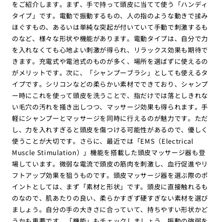
をご紹介します。まず、手で持って頭皮に当てて使う「ハンディ
タイプ」です。電動で振動するもの、人の指のような動きで揉み
ほぐすもの、あるいは単純な突起が付いていて手動で刺激するも
のなど、様々な形状や機能があります。電動タイプは、自分で力
を入れなくても心地よい刺激が得られ、リラックス効果も期待で
きます。充電式や電池式のものが多く、場所を選ばずに使えるの
がメリットです。次に、「シャンプーブラシ」としても使えるタ
イプです。シリコンなどの柔らかい素材でできており、シャンプ
ー時にこれを使って頭皮を洗うことで、指だけでは落としきれな
い毛穴の汚れを掻き出しつつ、マッサージ効果も得られます。手
軽にシャンプーとマッサージを同時に行えるのが魅力です。ただ
し、力を入れすぎると頭皮を傷つける可能性があるので、優しく
使うことが大切です。さらに、最近では「EMS（Electrical
Muscle Stimulation）」機能を搭載した頭皮マッサージ器も登
場しています。微弱な電流で頭皮の筋肉を刺激し、血行促進やリ
フトアップ効果を狙うものです。頭皮マッサージ器を選ぶ際のポ
イントとしては、まず「素材と形状」です。頭皮に直接触れるも
のなので、肌あたりの良い、柔らかすぎず硬すぎない素材を選び
ましょう。自分の手の大きさに合っていて、持ちやすい形状かど
うかも重要です。「機能」もチェックしましょう。振動の強弱を