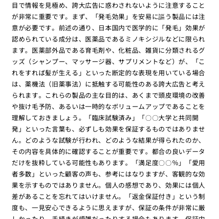
目で情報を見極め、誇大広告に惑わされないように注意すること
が非常に重要です。まず、「発毛効果」を安易に謳う製品には注
意が必要です。前述の通り、日本国内で医学的に「発毛」効果が
認められている成分は、医薬品であるミノキシジルなどに限られ
ます。医薬部外品である育毛剤や、化粧品、雑貨に分類されるグ
ッズ（シャンプー、マッサージ器、サプリメントなど）が、「こ
れをすれば髪が生える」といった断定的な表現を用いている場合
は、薬機法（旧薬事法）に抵触する可能性のある誇大広告と考え
られます。これらの製品の主な目的は、あくまで頭皮環境の改善
や抜け毛予防、あるいは一時的なボリュームアップであることを
理解しておきましょう。「臨床試験済み」「〇〇大学と共同開
発」といった言葉も、必ずしも効果を保証するものではありませ
ん。どのような試験が行われ、どのような結果が得られたのか、
その内容を具体的に確認することが重要です。都合の良いデータ
だけを抜粋している可能性もあります。「満足度〇〇％」「愛用
者多数」といった顧客の声も、参考にはなりますが、客観的な効
果を示すものではありません。個人の感想であり、効果には個人
差があることを忘れてはいけません。「返金保証付き」という制
度も、一見安心できるように思えますが、保証の条件が非常に厳
しかったり、手続きが煩雑だったりする場合もあります。保証内