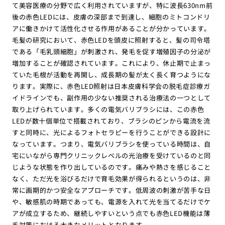
て美容医療の分野で広く利用されていますが、特に波長630nm前
後の赤色LEDには、皮膚の深部まで到達し、細胞のミトコンドリ
アに働きかけて活性化させる作用があることが分かっています。
毛髪の研究において、赤色LEDを頭皮に照射すると、髪の司令塔
である「毛乳頭細胞」が刺激され、発毛を促す増殖因子の分泌が
増加することが確認されています。これにより、休止期で止まっ
ていた毛根が活動を再開し、成長期の髪が太く長く育つようにな
ります。実際に、赤色LED照射は日本皮膚科学会の脱毛症診療ガ
イドラインでも、副作用の少ない推奨される治療法の一つとして
取り上げられています。多くの電気バリブラシには、この赤色
LEDが数十個単位で搭載されており、ブラシのピンから電流を流
すと同時に、光によるフォトセラピーを行うことができる設計に
なっています。つまり、電気バリブラシを使っている時間は、自
宅にいながら専門クリニックレベルの光治療を受けているのと同
じような状態を作り出しているのです。痛みや熱さを感じること
なく、ただ光を浴びるだけで育毛効果が得られるというのは、非
常に画期的かつ安全なアプローチです。低周波の刺激が苦手な日
や、敏感肌の時期であっても、電源を入れて光を当てるだけでケ
アが成立するため、継続しやすいという点でも赤色LED機能は薄
毛対策における大きなメリットとなります。