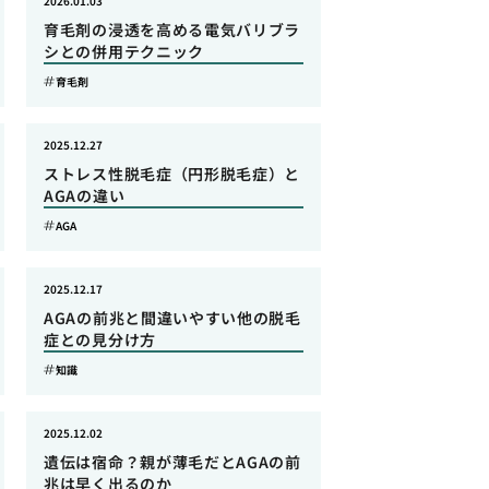
2026.01.03
育毛剤の浸透を高める電気バリブラ
シとの併用テクニック
育毛剤
2025.12.27
ストレス性脱毛症（円形脱毛症）と
AGAの違い
AGA
2025.12.17
AGAの前兆と間違いやすい他の脱毛
症との見分け方
知識
2025.12.02
遺伝は宿命？親が薄毛だとAGAの前
兆は早く出るのか