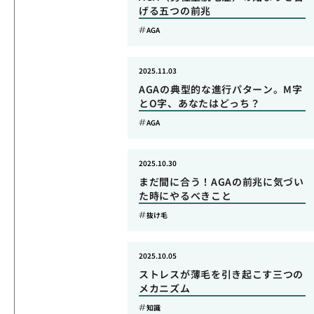
げる五つの前兆
AGA
2025.11.03
AGAの典型的な進行パターン。M字
とO字、あなたはどっち？
AGA
2025.10.30
まだ間に合う！AGAの前兆に気づい
た時にやるべきこと
抜け毛
2025.10.05
ストレスが薄毛を引き起こす三つの
メカニズム
知識