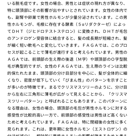
いる脱毛症です。女性の場合、男性とは症状の現れ方が異なり、
特に頭頂部にその影響が出やすいとされています。女性の体内で
も、副腎や卵巣で男性ホルモンが少量分泌されています。この男
性ホルモンが、毛根に存在する酵素（５αリダクターゼ）によっ
てＤＨＴ（ジヒドロテストステロン）に変換され、ＤＨＴが毛包
のアンドロゲン受容体に結合すると、髪の成長期が短縮され、髪
が細く短い軟毛へと変化していきます。ＦＡＧＡでは、このプロ
セスが起こることで薄毛が進行すると考えられています。男性の
ＡＧＡでは、前頭部の生え際の後退（Ｍ字）や頭頂部のＯ字型脱
毛が典型的ですが、女性のＦＡＧＡでは、生え際のラインは比較
的保たれたまま、頭頂部の分け目部分を中心に、髪が全体的に細
くなり、密度が低下していく「びまん性」のパターンを示すこと
が多いのが特徴です。まるでクリスマスツリーのように、分け目
から左右に三角形に薄毛が広がって見えることから、「クリスマ
スツリーパターン」と呼ばれることもあります。このパターンに
なる理由は、女性の場合、頭頂部の毛包が男性ホルモンに対する
感受性が比較的高い一方で、前頭部の感受性は男性ほど高くない
ためと考えられています。ＦＡＧＡは、特に閉経後の女性に多く
見られます。これは、更年期に女性ホルモン（エストロゲン）の
分泌が減少し、相対的に男性ホルモンの影響が強まるためと考え