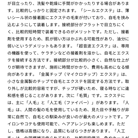
が目立ったり、洗髪や乾燥に手間がかかったりする場合がありま
す。比較的しっかりと固定されます。「シールエクステ」は、薄
いシール状の接着面にエクステの毛束が付いており、自毛を挟み
込むようにして装着します。接続部分がフラットで目立ちにく
く、比較的短時間で装着できるのがメリットです。ただし、接着
剤を使用するため、肌が弱い方はかぶれる可能性があり、油分に
弱いというデメリットもあります。「超音波エクステ」は、専用
の機器を使って、ケラチンなどの接着剤を溶かし、自毛とエクス
テを接続する方法です。接続部分が比較的小さく、自然な仕上が
りが期待できますが、施術に時間がかかり、費用も高めになる傾
向があります。「金属チップ（マイクロチップ）エクステ」は、
小さな金属製のチップで自毛とエクステを固定する方法です。取
り外しが比較的容易ですが、チップが硬いため、寝る時などに違
和感を感じることがあります。次に「毛質」です。エクステに
は、主に「人毛」と「人工毛（ファイバー）」があります。「人
毛」は、人間の髪の毛を使用しているため、見た目や手触りが非
常に自然で、自毛との馴染みが良いのが最大のメリットです。ア
イロンやコテも使用可能で、ヘアアレンジも楽しめます。ただ
し、価格は高価になり、品質にもばらつきがあります。「人工
毛」は、化学繊維で作られており、比較的安価で、色やカールが