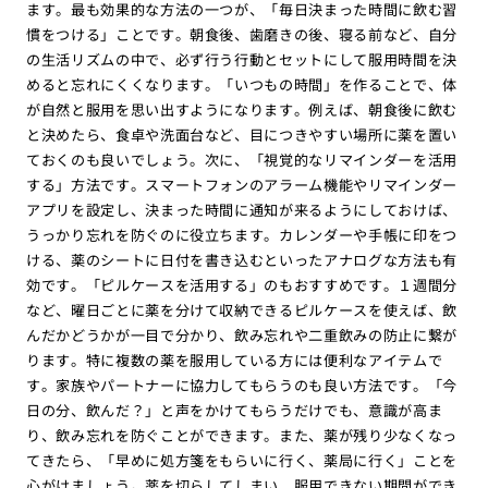
ます。最も効果的な方法の一つが、「毎日決まった時間に飲む習
慣をつける」ことです。朝食後、歯磨きの後、寝る前など、自分
の生活リズムの中で、必ず行う行動とセットにして服用時間を決
めると忘れにくくなります。「いつもの時間」を作ることで、体
が自然と服用を思い出すようになります。例えば、朝食後に飲む
と決めたら、食卓や洗面台など、目につきやすい場所に薬を置い
ておくのも良いでしょう。次に、「視覚的なリマインダーを活用
する」方法です。スマートフォンのアラーム機能やリマインダー
アプリを設定し、決まった時間に通知が来るようにしておけば、
うっかり忘れを防ぐのに役立ちます。カレンダーや手帳に印をつ
ける、薬のシートに日付を書き込むといったアナログな方法も有
効です。「ピルケースを活用する」のもおすすめです。１週間分
など、曜日ごとに薬を分けて収納できるピルケースを使えば、飲
んだかどうかが一目で分かり、飲み忘れや二重飲みの防止に繋が
ります。特に複数の薬を服用している方には便利なアイテムで
す。家族やパートナーに協力してもらうのも良い方法です。「今
日の分、飲んだ？」と声をかけてもらうだけでも、意識が高ま
り、飲み忘れを防ぐことができます。また、薬が残り少なくなっ
てきたら、「早めに処方箋をもらいに行く、薬局に行く」ことを
心がけましょう。薬を切らしてしまい、服用できない期間ができ