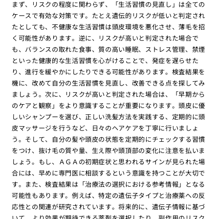
まず、リスクの程度に関わらず、「生活習慣の見直し」は全ての
ケースで有効な対策です。たとえ遺伝的リスクが低いと判定され
たとしても、不健康な生活習慣は頭皮環境を悪化させ、薄毛を招
く可能性があります。逆に、リスクが高いと判定された場合で
も、バランスの取れた食事、質の高い睡眠、ストレス管理、禁煙
といった健康的な生活習慣を心がけることで、発症を遅らせた
り、進行を緩やかにしたりできる可能性があります。検査結果を
機に、改めて自分の生活習慣を見直し、改善できる点を探してみ
ましょう。次に、リスクが高いと判定された場合は、「早期から
のケアと観察」をより意識することが重要になります。頭皮に優
しいシャンプーを選び、正しい洗髪方法を実践する、定期的に頭
皮マッサージを行うなど、日々のヘアケアを丁寧に行いましょ
う。そして、自分の髪や頭皮の状態を定期的にチェックする習慣
をつけ、抜け毛の質や量、生え際や頭頂部の変化に注意を払いま
しょう。もし、ＡＧＡの初期症状と思われるサインが見られた場
合には、早めに専門医に相談するという意識を持つことが大切で
す。また、検査結果は「治療法の選択における参考情報」となる
可能性もあります。例えば、特定の遺伝子タイプと治療薬への反
応性との関連が研究されています。将来的に、遺伝子情報に基づ
いて、より効果が期待できる薬剤を選択したり、副作用のリスク