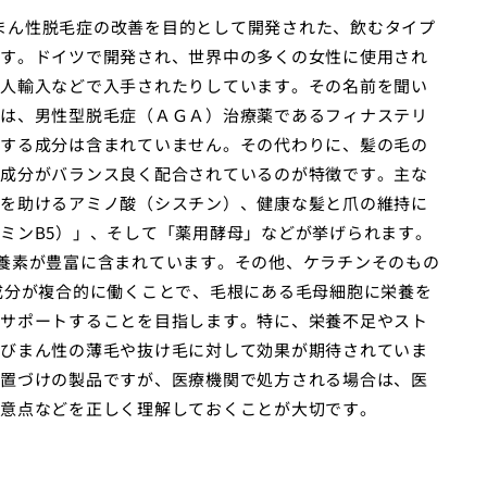
にびまん性脱毛症の改善を目的として開発された、飲むタイプ
す。ドイツで開発され、世界中の多くの女性に使用され
人輸入などで入手されたりしています。その名前を聞い
は、男性型脱毛症（ＡＧＡ）治療薬であるフィナステリ
する成分は含まれていません。その代わりに、髪の毛の
成分がバランス良く配合されているのが特徴です。主な
を助けるアミノ酸（シスチン）、健康な髪と爪の維持に
ミンB5）」、そして「薬用酵母」などが挙げられます。
養素が豊富に含まれています。その他、ケラチンそのもの
成分が複合的に働くことで、毛根にある毛母細胞に栄養を
サポートすることを目指します。特に、栄養不足やスト
びまん性の薄毛や抜け毛に対して効果が期待されていま
置づけの製品ですが、医療機関で処方される場合は、医
意点などを正しく理解しておくことが大切です。