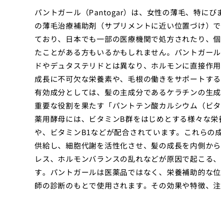
パントガール（Pantogar）は、女性の薄毛、特
の薄毛治療補助剤（サプリメントに近い位置づけ）で
ており、日本でも一部の医療機関で処方されたり、個
たことがある方もいるかもしれません。パントガール
ドやデュタステリドとは異なり、ホルモンに直接作用
成長に不可欠な栄養素や、毛根の働きをサポートする
有効成分としては、髪の主成分であるケラチンの生成
重要な役割を果たす「パントテン酸カルシウム（ビタ
薬用酵母には、ビタミンB群をはじめとする様々な栄
や、ビタミンB1などが配合されています。これらの
供給し、細胞代謝を活性化させ、髪の成長を内側から
レス、ホルモンバランスの乱れなどが原因で起こる、
す。パントガールは医薬品ではなく、栄養補助的な位
師の診断のもとで使用されます。その効果や特徴、注