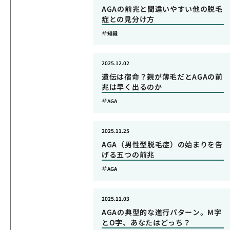
AGAの前兆と間違いやすい他の脱毛
症との見分け方
知識
2025.12.02
遺伝は宿命？親が薄毛だとAGAの前
兆は早く出るのか
AGA
2025.11.25
AGA（男性型脱毛症）の始まりを告
げる五つの前兆
AGA
2025.11.03
AGAの典型的な進行パターン。M字
とO字、あなたはどっち？