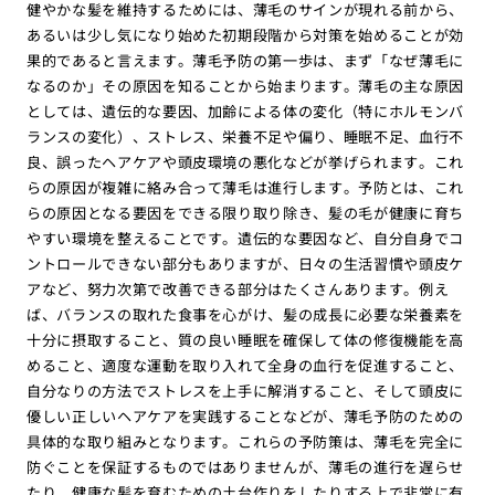
健やかな髪を維持するためには、薄毛のサインが現れる前から、
あるいは少し気になり始めた初期段階から対策を始めることが効
果的であると言えます。薄毛予防の第一歩は、まず「なぜ薄毛に
なるのか」その原因を知ることから始まります。薄毛の主な原因
としては、遺伝的な要因、加齢による体の変化（特にホルモンバ
ランスの変化）、ストレス、栄養不足や偏り、睡眠不足、血行不
良、誤ったヘアケアや頭皮環境の悪化などが挙げられます。これ
らの原因が複雑に絡み合って薄毛は進行します。予防とは、これ
らの原因となる要因をできる限り取り除き、髪の毛が健康に育ち
やすい環境を整えることです。遺伝的な要因など、自分自身でコ
ントロールできない部分もありますが、日々の生活習慣や頭皮ケ
アなど、努力次第で改善できる部分はたくさんあります。例え
ば、バランスの取れた食事を心がけ、髪の成長に必要な栄養素を
十分に摂取すること、質の良い睡眠を確保して体の修復機能を高
めること、適度な運動を取り入れて全身の血行を促進すること、
自分なりの方法でストレスを上手に解消すること、そして頭皮に
優しい正しいヘアケアを実践することなどが、薄毛予防のための
具体的な取り組みとなります。これらの予防策は、薄毛を完全に
防ぐことを保証するものではありませんが、薄毛の進行を遅らせ
たり、健康な髪を育むための土台作りをしたりする上で非常に有