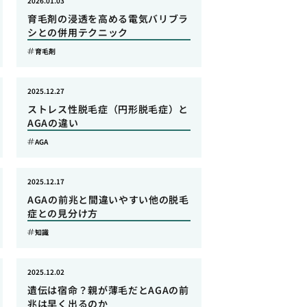
2026.01.03
育毛剤の浸透を高める電気バリブラ
シとの併用テクニック
育毛剤
2025.12.27
ストレス性脱毛症（円形脱毛症）と
AGAの違い
AGA
2025.12.17
AGAの前兆と間違いやすい他の脱毛
症との見分け方
知識
2025.12.02
遺伝は宿命？親が薄毛だとAGAの前
兆は早く出るのか