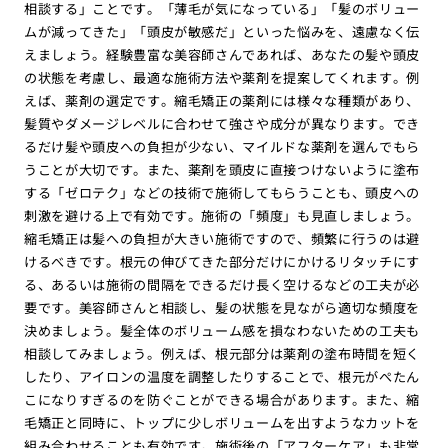
相談する」ことです。「薄毛が気になっている」「髪のボリュー
ムが減ってきた」「頭皮が敏感だ」といった悩みを、遠慮なく伝
えましょう。経験豊富な美容師さんであれば、あなたの髪や頭皮
の状態を考慮し、最適な施術方法や薬剤を提案してくれます。例
えば、薬剤の選定です。縮毛矯正の薬剤には様々な種類があり、
髪質やダメージレベルに合わせて強さや成分が異なります。でき
るだけ髪や頭皮への負担が少ない、マイルドな薬剤を選んでもら
うことが大切です。また、薬剤を頭皮に直接つけないように塗布
する「ゼロテク」などの技術で施術してもらうことも、頭皮への
刺激を避ける上で有効です。施術の「頻度」も見直しましょう。
縮毛矯正は髪への負担が大きい施術ですので、頻繁に行うのは避
けるべきです。根元の伸びてきた部分だけにかけるリタッチにす
る、あるいは施術の間隔をできるだけ長く空けるなどの工夫が必
要です。美容師さんと相談し、髪の状態を見ながら適切な頻度を
決めましょう。髪全体のボリューム感を損なわないための工夫も
相談してみましょう。例えば、根元部分は薬剤の塗布時間を短く
したり、アイロンの温度を調整したりすることで、根元がぺたん
こになりすぎるのを防ぐことができる場合があります。また、縮
毛矯正と同時に、トップに少しボリュームを出すようなカットを
組み合わせることも有効です。施術後の「アフターケア」も非常